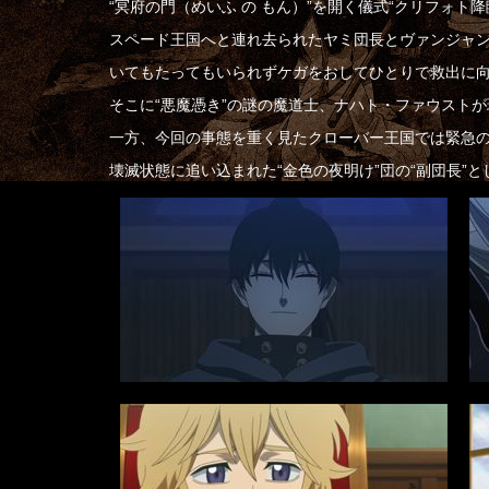
“冥府の門（めいふ の もん）”を開く儀式“クリフォト降
スペード王国へと連れ去られたヤミ団長とヴァンジャ
いてもたってもいられずケガをおしてひとりで救出に
そこに“悪魔憑き”の謎の魔道士、ナハト・ファウストが
一方、今回の事態を重く見たクローバー王国では緊急
壊滅状態に追い込まれた“金色の夜明け”団の“副団長”