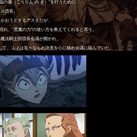
臨の儀（こうりん の ぎ）”を行うために
ンス団長。
向かおうとするアスタだが、
現れ、“悪魔の力”の使い方を教えてくれると言う。
の魔法騎士団団長会議が開かれ、
として、ユノは並々ならぬ決意を心に秘め会議に臨んでいた。