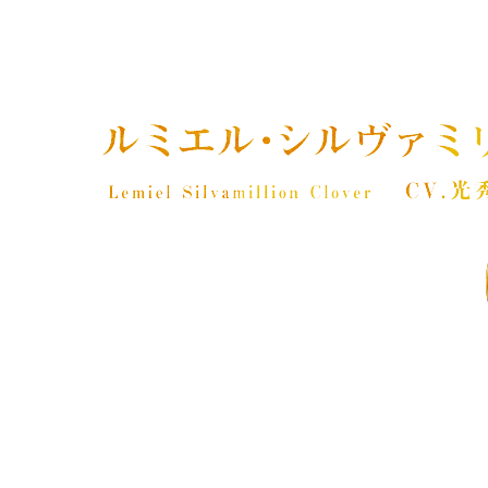
初代魔法帝
魔法属性：光
誕生日：???
数世代前のクローバー王国王子で、“四つ葉の魔導
「初代魔法帝」と呼ばれるようになる。 王国一